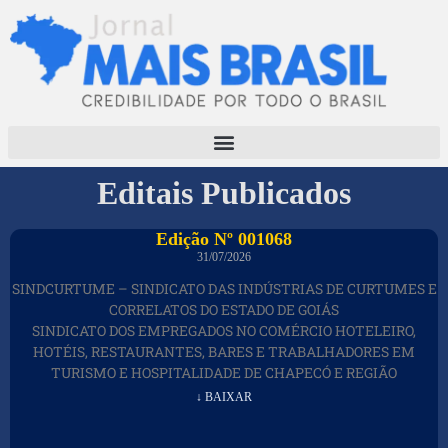
Editais Publicados
Edição Nº 001068
31/07/2026
SINDCURTUME – SINDICATO DAS INDÚSTRIAS DE CURTUMES E
CORRELATOS DO ESTADO DE GOIÁS
SINDICATO DOS EMPREGADOS NO COMÉRCIO HOTELEIRO,
HOTÉIS, RESTAURANTES, BARES E TRABALHADORES EM
TURISMO E HOSPITALIDADE DE CHAPECÓ E REGIÃO
↓ BAIXAR