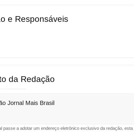
ão e Responsáveis
to da Redação
observações, pedidos de correção, envio de informações de interesse público e outras comunicações pertinentes à atividade jornalística.
o Jornal Mais Brasil
al passe a adotar um endereço eletrônico exclusivo da redação, esta