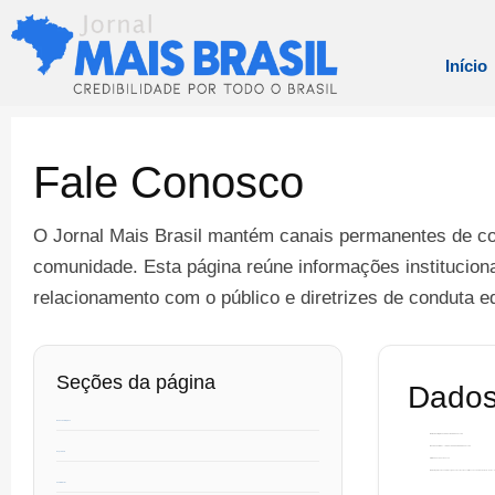
Início
Fale Conosco
O Jornal Mais Brasil mantém canais permanentes de com
comunidade. Esta página reúne informações instituciona
relacionamento com o público e diretrizes de conduta edit
Seções da página
Dados
Dados da Empresa
Nome da empresa:
JORNAL MAIS BRASIL LTDA
Razão social:
JPL – JORNAL DE EDITAIS DO BRASIL LTDA
Expediente
CNPJ:
49.318.651/0001-13
Endereço:
Rua Boa Vista, N. 71, Qd. 6, Lote 17, Residencial Mansões Paraíso, Goiânia – Goiás 
Contato Geral