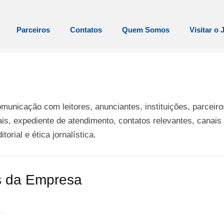
Parceiros
Contatos
Quem Somos
Visitar o 
unicação com leitores, anunciantes, instituições, parceiro
is, expediente de atendimento, contatos relevantes, canais
orial e ética jornalística.
 da Empresa
– CEP: 74481-710