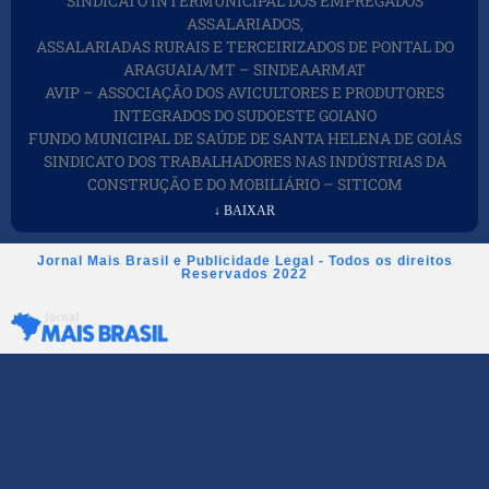
SINDICATO INTERMUNICIPAL DOS EMPREGADOS
ASSALARIADOS,
ASSALARIADAS RURAIS E TERCEIRIZADOS DE PONTAL DO
ARAGUAIA/MT – SINDEAARMAT
AVIP – ASSOCIAÇÃO DOS AVICULTORES E PRODUTORES
INTEGRADOS DO SUDOESTE GOIANO
FUNDO MUNICIPAL DE SAÚDE DE SANTA HELENA DE GOIÁS
SINDICATO DOS TRABALHADORES NAS INDÚSTRIAS DA
CONSTRUÇÃO E DO MOBILIÁRIO – SITICOM
↓ BAIXAR
Jornal Mais Brasil e Publicidade Legal - Todos os direitos
Reservados 2022