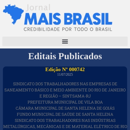
Editais Publicados
Edição Nº 000742
11/07/2025
SINDICATO DOS TRABALHADORES NAS EMPRESAS DE
SANEAMENTO BÁSICO E MEIO AMBIENTE DO RIO DE JANEIRO
E REGIÃO – SINTSAMA-RJ
PREFEITURA MUNICIPAL DE VILA BOA
CÂMARA MUNICIPAL DE SANTA HELENA DE GOIÁS
FUNDO MUNICIPAL DE SAÚDE DE SANTA HELENA
SINDICATO DOS TRABALHADORES NAS INDÚSTRIAS
METALÚRGICAS, MECÂNICAS E DE MATERIAL ELÉTRICO DE RIO