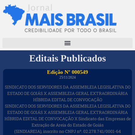
Editais Publicados
Edição Nº 000549
25/11/2024
SINDICATO DOS SERVIDORES DA ASSEMBLEIA LEGISLATIVA DO
ESTADO DE GOIÁS X ASSEMBLEIA GERAL EXTRAORDINÁRIA
HÍBRIDA EDITAL DE CONVOCAÇÃO
SINDICATO DOS SERVIDORES DA ASSEMBLEIA LEGISLATIVA DO
ESTADO DE GOIÁS X ASSEMBLEIA GERAL EXTRAORDINÁRIA
HÍBRIDA EDITAL DE CONVOCAÇÃO X Sindicato das Empresas de
Extração de Areia do Estado de Goiás
(SINDIAREIA), inscrito no CNPJ nº. 02.278.741/0001-64