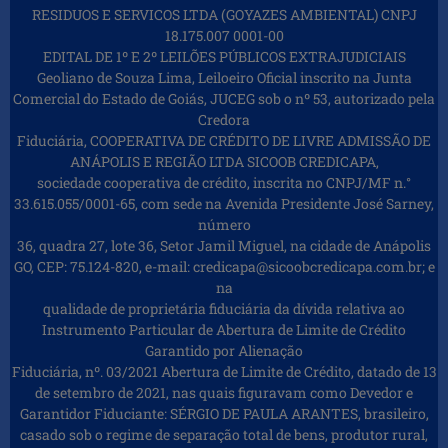
RESIDUOS E SERVICOS LTDA (GOYAZES AMBIENTAL) CNPJ
18.175.007 0001-00
EDITAL DE 1º E 2º LEILÕES PÚBLICOS EXTRAJUDICIAIS
Geoliano de Souza Lima, Leiloeiro Oficial inscrito na Junta
Comercial do Estado de Goiás, JUCEG sob o nº 53, autorizado pela
Credora
Fiduciária, COOPERATIVA DE CRÉDITO DE LIVRE ADMISSÃO DE
ANÁPOLIS E REGIÃO LTDA SICOOB CREDICAPA,
sociedade cooperativa de crédito, inscrita no CNPJ/MF n.°
33.615.055/0001-65, com sede na Avenida Presidente José Sarney,
número
36, quadra 27, lote 36, Setor Jamil Miguel, na cidade de Anápolis
GO, CEP: 75.124-820, e-mail: credicapa@sicoobcredicapa.com.br; e
na
qualidade de proprietária fiduciária da dívida relativa ao
Instrumento Particular de Abertura de Limite de Crédito
Garantido por Alienação
Fiduciária, nº. 03/2021 Abertura de Limite de Crédito, datado de 13
de setembro de 2021, nas quais figuravam como Devedor e
Garantidor Fiduciante: SÉRGIO DE PAULA ARANTES, brasileiro,
casado sob o regime de separação total de bens, produtor rural,