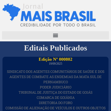
Editais Publicados
Edição Nº 000802
19/09/2025
SINDICATO DOS AGENTES COMUNITÁRIOS DE SAÚDE E DOS
AGENTES DE COMBATE AS ENDEMIAS DA MATA SUL DE
PERNAMBUCO
PODER JUDICIÁRIO
TRIBUNAL DE JUSTIÇA DO ESTADO DE GOIÁS
COMARCA DE GOIÂNIA
DIRETORIA DO FORO
COMISSÃO DE ALIENAÇÃO DE VEÍCULOS E OUTROS OBJETOS