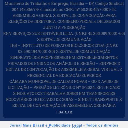
Ministério do Trabalho e Emprego, Brasília – DF, Código Sindical
004.143.86674-8, inscrito no CNPJ nº 60.210.457/0001-52.
ASSEMBLEIA GERAL X EDITAL DE CONVOCAÇÃO PARA
ELEIÇÕES DA DIRETORIA, CONSELHO FISCAL e DELEGADOS
JUNTO A FEDERAÇÃO
RNV SERVIÇOS SUSTENTÁVEIS LTDA. (CNPJ: 45.205.089/0001-60)
X EDITAL DE COMUNICAÇÃO
IFB – INSTITUTO DE FOSFATOS BIOLÓGICOS LTDA (CNPJ:
02.690.194/0001-20) X EDITAL DE COMUNICAÇÃO
SINDICATO DOS PROFESSORES EM ESTABELECIMENTOS
PRIVADOS DE ENSINO DE ANÁPOLIS E REGIÃO – SINPROR X
EDITAL DE CONVOCAÇÃO DE ASSEMBLEIA GERAL VIRTUAL E
PRESENCIAL DA EDUCAÇÃO SUPERIOR
CÂMARA MUNICIPAL DE CALDAS NOVAS – GO X AVISO DE
LICITAÇÃO – PREGÃO ELETRÔNICO Nº 5/2024. RETIFICADO
SINDICATO DOS TRABALHADORES EM TRANSPORTES
RODOVIÁRIOS NO ESTADO DE GOIÁS – SINDITTRANSPORTE X
EDITAL DE CONVOCAÇÃO DE ASSEMBLEIA ORDINÁRIA
↓ BAIXAR
Jornal Mais Brasil e Publicidade Legal - Todos os direitos