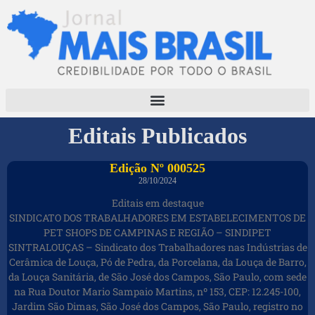
Editais Publicados
Edição Nº 000525
28/10/2024
Editais em destaque
SINDICATO DOS TRABALHADORES EM ESTABELECIMENTOS DE
PET SHOPS DE CAMPINAS E REGIÃO – SINDIPET
SINTRALOUÇAS – Sindicato dos Trabalhadores nas Indústrias de
Cerâmica de Louça, Pó de Pedra, da Porcelana, da Louça de Barro,
da Louça Sanitária, de São José dos Campos, São Paulo, com sede
na Rua Doutor Mario Sampaio Martins, nº 153, CEP: 12.245-100,
Jardim São Dimas, São José dos Campos, São Paulo, registro no