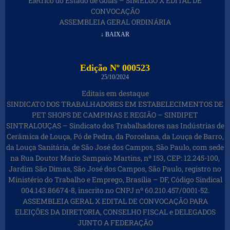
Elétrico do Estado de Goiás – SIMELGO X EDITAL DE
CONVOCAÇÃO
ASSEMBLEIA GERAL ORDINÁRIA
↓ BAIXAR
Edição Nº 000523
25/10/2024
Editais em destaque
SINDICATO DOS TRABALHADORES EM ESTABELECIMENTOS DE
PET SHOPS DE CAMPINAS E REGIÃO – SINDIPET
SINTRALOUÇAS – Sindicato dos Trabalhadores nas Indústrias de
Cerâmica de Louça, Pó de Pedra, da Porcelana, da Louça de Barro,
da Louça Sanitária, de São José dos Campos, São Paulo, com sede
na Rua Doutor Mario Sampaio Martins, nº 153, CEP: 12.245-100,
Jardim São Dimas, São José dos Campos, São Paulo, registro no
Ministério do Trabalho e Emprego, Brasília – DF, Código Sindical
004.143.86674-8, inscrito no CNPJ nº 60.210.457/0001-52.
ASSEMBLEIA GERAL X EDITAL DE CONVOCAÇÃO PARA
ELEIÇÕES DA DIRETORIA, CONSELHO FISCAL e DELEGADOS
JUNTO A FEDERAÇÃO