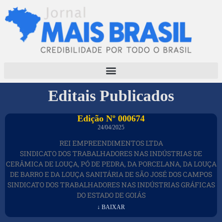
Editais Publicados
Edição Nº 000674
24/04/2025
REI EMPREENDIMENTOS LTDA
SINDICATO DOS TRABALHADORES NAS INDÚSTRIAS DE
CERÂMICA DE LOUÇA, PÓ DE PEDRA, DA PORCELANA, DA LOUÇA
DE BARRO E DA LOUÇA SANITÁRIA DE SÃO JOSÉ DOS CAMPOS
SINDICATO DOS TRABALHADORES NAS INDÚSTRIAS GRÁFICAS
DO ESTADO DE GOIÁS
↓ BAIXAR