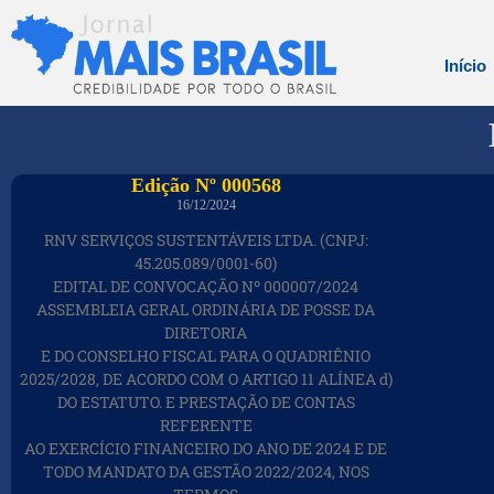
Início
Edição Nº 000568
16/12/2024
RNV SERVIÇOS SUSTENTÁVEIS LTDA. (CNPJ:
45.205.089/0001-60)
EDITAL DE CONVOCAÇÃO Nº 000007/2024
ASSEMBLEIA GERAL ORDINÁRIA DE POSSE DA
DIRETORIA
E DO CONSELHO FISCAL PARA O QUADRIÊNIO
2025/2028, DE ACORDO COM O ARTIGO 11 ALÍNEA d)
DO ESTATUTO. E PRESTAÇÃO DE CONTAS
REFERENTE
AO EXERCÍCIO FINANCEIRO DO ANO DE 2024 E DE
TODO MANDATO DA GESTÃO 2022/2024, NOS