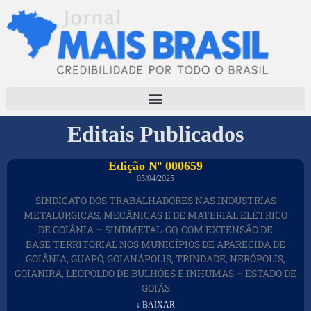
Editais Publicados
Edição Nº 000659
05/04/2025
SINDICATO DOS TRABALHADORES NAS INDÚSTRIAS
METALÚRGICAS, MECÂNICAS E DE MATERIAL ELÉTRICO
DE GOIÂNIA – SINDMETAL-GO, COM EXTENSÃO DE
BASE TERRITORIAL NOS MUNICÍPIOS DE APARECIDA DE
GOIÂNIA, GUAPÓ, GOIANÁPOLIS, TRINDADE, NERÓPOLIS,
GOIANIRA, LEOPOLDO DE BULHÕES E INHUMAS – ESTADO DE
GOIÁS
↓ BAIXAR