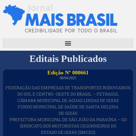
Editais Publicados
Edição Nº 000661
08/04/2025
FEDERAÇÃO DAS EMPRESAS DE TRANSPORTES RODOVIÁRIOS
DO SUL E CENTRO -OESTE DO BRASIL – FETRASUL
CÂMARA MUNICIPAL DE ÁGUAS LINDAS DE GOIÁS
FUNDO MUNICIPAL DE SAÚDE DE SANTA HELENA
DE GOIÁS
PREFEITURA MUNICIPAL DE SÃO JOÃO DA PARAÚNA – GO
SINDICATO DOS MOTORISTAS CEGONHEIROS DO
ESTADO DE GOIÁS (SMCEG)