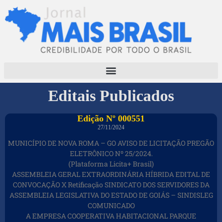
Editais Publicados
Edição Nº 000551
27/11/2024
MUNICÍPIO DE NOVA ROMA – GO AVISO DE LICITAÇÃO PREGÃO
ELETRÔNICO Nº 25/2024.
(Plataforma Licita+ Brasil)
ASSEMBLEIA GERAL EXTRAORDINÁRIA HÍBRIDA EDITAL DE
CONVOCAÇÃO X Retificação SINDICATO DOS SERVIDORES DA
ASSEMBLEIA LEGISLATIVA DO ESTADO DE GOIÁS – SINDISLEG
COMUNICADO
A EMPRESA COOPERATIVA HABITACIONAL PARQUE