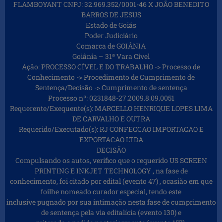
FLAMBOYANT CNPJ: 32.969.352/0001-46 X JOÃO BENEDITO
BARROS DE JESUS
Estado de Goiás
Poder Judiciário
Comarca de GOIÂNIA
Goiânia – 31ª Vara Cível
Ação: PROCESSO CÍVEL E DO TRABALHO -> Processo de
Conhecimento -> Procedimento de Cumprimento de
Sentença/Decisão -> Cumprimento de sentença
Processo nº: 0231848-27.2009.8.09.0051
Requerente/Exequente(s): MARCELLO HENRIQUE LOPES LIMA
DE CARVALHO E OUTRA
Requerido/Executado(s): RJ CONFECCAO IMPORTACAO E
EXPORTACAO LTDA
DECISÃO
Compulsando os autos, verifico que o requerido US SCREEN
PRINTING E INKJET TECHNOLOGY , na fase de
conhecimento, foi citado por edital (evento 47) , ocasião em que
foilhe nomeado curador especial, tendo este
inclusive pugnado por sua intimação nesta fase de cumprimento
de sentença pela via editalícia (evento 130) e