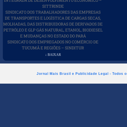
INTEGRADA DE DESENVOLVIMENTO ECONÔMICO –
SITTRINDE
SINDICATO DOS TRABALHADORES DAS EMPRESAS
DE TRANSPORTES E LOGÍSTICA DE CARGAS SECAS,
MOLHADAS, DAS DISTRIBUIDORAS DE DERIVADOS DE
PETRÓLEO E GLP GÁS NATURAL, ETANOL, BIODIESEL
E MUDANÇAS NO ESTADO DO PARÁ
SINDICATO DOS EMPREGADOS NO COMÉRCIO DE
TUCUMÃ E REGIÕES – SINDITUR
↓ BAIXAR
Jornal Mais Brasil e Publicidade Legal - Todos 