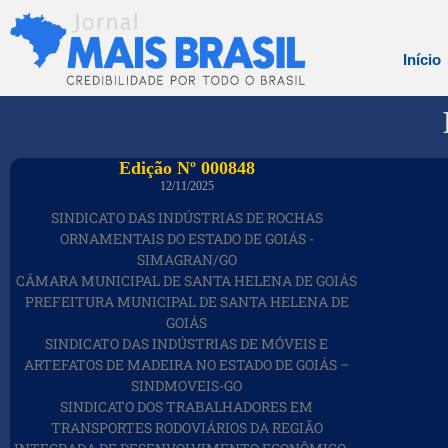
Início
Edição Nº 000848
12/11/2025
SINDICATO DAS INDÚSTRIAS DE ROCHAS
ORNAMENTAIS DO ESTADO DE GOIÁS -
SIMAGRAN/GO
CÂMARA MUNICIPAL DE SANTA HELENA DE GOIÁS
PREFEITURA MUNICIPAL DE SANTA HELENA DE
GOIÁS
SINDICATO DAS INDÚSTRIAS DE MÓVEIS E
ARTEFATOS DE MADEIRA NO ESTADO DE GOIÁS –
SINDMOVEIS-GO
SINDICATO DOS TRABALHADORES EM
TRANSPORTES RODOVIÁRIOS DA REGIÃO