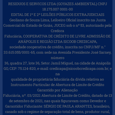
RESIDUOS E SERVICOS LTDA (GOYAZES AMBIENTAL) CNPJ
18.175.007 0001-00
EDITAL DE 1º E 2º LEILÕES PÚBLICOS EXTRAJUDICIAIS
Geoliano de Souza Lima, Leiloeiro Oficial inscrito na Junta
Comercial do Estado de Goiás, JUCEG sob o nº 53, autorizado pela
Credora
Fiduciária, COOPERATIVA DE CRÉDITO DE LIVRE ADMISSÃO DE
ANÁPOLIS E REGIÃO LTDA SICOOB CREDICAPA,
sociedade cooperativa de crédito, inscrita no CNPJ/MF n.°
33.615.055/0001-65, com sede na Avenida Presidente José Sarney,
número
36, quadra 27, lote 36, Setor Jamil Miguel, na cidade de Anápolis
GO, CEP: 75.124-820, e-mail: credicapa@sicoobcredicapa.com.br; e
na
qualidade de proprietária fiduciária da dívida relativa ao
Instrumento Particular de Abertura de Limite de Crédito
Garantido por Alienação
Fiduciária, nº. 03/2021 Abertura de Limite de Crédito, datado de 13
de setembro de 2021, nas quais figuravam como Devedor e
Garantidor Fiduciante: SÉRGIO DE PAULA ARANTES, brasileiro,
casado sob o regime de separação total de bens, produtor rural,