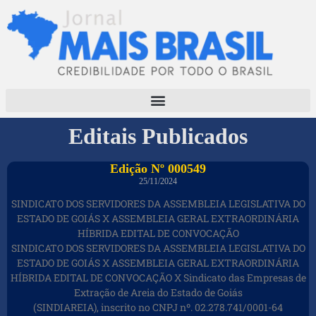
Editais Publicados
Edição Nº 000549
25/11/2024
SINDICATO DOS SERVIDORES DA ASSEMBLEIA LEGISLATIVA DO
ESTADO DE GOIÁS X ASSEMBLEIA GERAL EXTRAORDINÁRIA
HÍBRIDA EDITAL DE CONVOCAÇÃO
SINDICATO DOS SERVIDORES DA ASSEMBLEIA LEGISLATIVA DO
ESTADO DE GOIÁS X ASSEMBLEIA GERAL EXTRAORDINÁRIA
HÍBRIDA EDITAL DE CONVOCAÇÃO X Sindicato das Empresas de
Extração de Areia do Estado de Goiás
(SINDIAREIA), inscrito no CNPJ nº. 02.278.741/0001-64