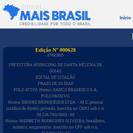
Início
Edição Nº 000628
27/02/2025
PRFEITURA MUNICIPAL DE SANTA HELENA DE
GOIÁS
EDITAL DE CITAÇÃO
PRAZO DE 30 DIAS
POLO ATIVO: Nome: BANCO BRADESCO S.A.
POLO PASSIVO:
Nome: BRINKS BRINQUEDOS LTDA – M.E; pessoa
jurídica de direito privado, inscrita no CNPJ sob o n.
08.218.790/0001- 98
Nome: WERBETH RODRIGUES OLIVEIRA; brasileiro,
solteiro, empresário, inscrito no CPF sob o n.