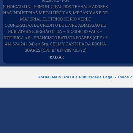
912.953.271-04
SINDICATO INTERMUNICIPAL DOS TRABALHADORES
NAS INDÚSTRIAS METALÚRGICAS, MECÂNICAS E DE
MATERIAL ELÉTRICO DE RIO VERDE
COOPERATIVA DE CRÉDITO DE LIVRE ADMISSÃO DE
RUBIATABA E REGIÃO LTDA – SICOOB DO VALE –
NOTIFICA o Sr. FRANCISCO BATISTA SOARES (CPF nº
414.624.241-04) e a Sra. CELMY CANDIDA DA ROCHA
SOARES (CPF nº 817.889.401-72)
↓ BAIXAR
Jornal Mais Brasil e Publicidade Legal - Todos 