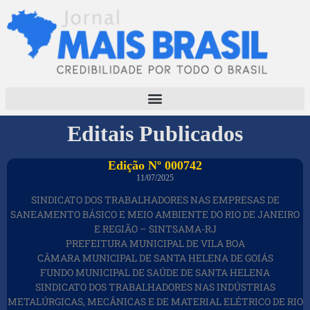
Editais Publicados
Edição Nº 000742
11/07/2025
SINDICATO DOS TRABALHADORES NAS EMPRESAS DE
SANEAMENTO BÁSICO E MEIO AMBIENTE DO RIO DE JANEIRO
E REGIÃO – SINTSAMA-RJ
PREFEITURA MUNICIPAL DE VILA BOA
CÂMARA MUNICIPAL DE SANTA HELENA DE GOIÁS
FUNDO MUNICIPAL DE SAÚDE DE SANTA HELENA
SINDICATO DOS TRABALHADORES NAS INDÚSTRIAS
METALÚRGICAS, MECÂNICAS E DE MATERIAL ELÉTRICO DE RIO