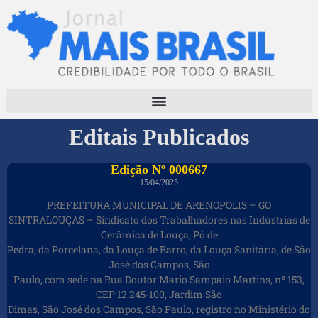
Editais Publicados
Edição Nº 000667
15/04/2025
PREFEITURA MUNICIPAL DE ARENOPOLIS – GO
SINTRALOUÇAS – Sindicato dos Trabalhadores nas Indústrias de
Cerâmica de Louça, Pó de
Pedra, da Porcelana, da Louça de Barro, da Louça Sanitária, de São
José dos Campos, São
Paulo, com sede na Rua Doutor Mario Sampaio Martins, nº 153,
CEP 12.245-100, Jardim São
Dimas, São José dos Campos, São Paulo, registro no Ministério do