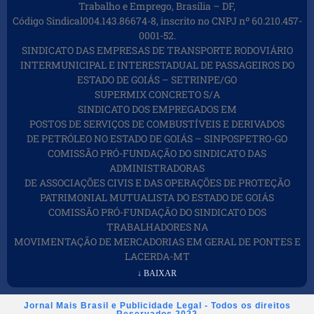
Trabalho e Emprego, Brasília – DF,
Código Sindical004.143.86674-8, inscrito no CNPJ nº 60.210.457-
0001-52.
SINDICATO DAS EMPRESAS DE TRANSPORTE RODOVIÁRIO
INTERMUNICIPAL E INTERESTADUAL DE PASSAGEIROS DO
ESTADO DE GOIÁS – SETRINPE/GO
SUPERMIX CONCRETO S/A
SINDICATO DOS EMPREGADOS EM
POSTOS DE SERVIÇOS DE COMBUSTÍVEIS E DERIVADOS
DE PETRÓLEO NO ESTADO DE GOIÁS – SINPOSPETRO-GO
COMISSÃO PRÓ-FUNDAÇÃO DO SINDICATO DAS
ADMINISTRADORAS
DE ASSOCIAÇÕES CIVIS E DAS OPERAÇÕES DE PROTEÇÃO
PATRIMONIAL MUTUALISTA DO ESTADO DE GOIÁS
COMISSÃO PRÓ-FUNDAÇÃO DO SINDICATO DOS
TRABALHADORES NA
MOVIMENTAÇÃO DE MERCADORIAS EM GERAL DE PONTES E
LACERDA-MT
↓ BAIXAR
Jornal Mais Brasil e Publicidade Legal - Todos os direitos
Reservados 2022