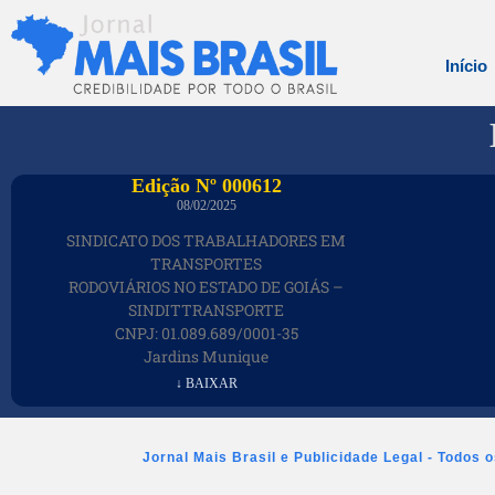
Início
Edição Nº 000612
08/02/2025
SINDICATO DOS TRABALHADORES EM
TRANSPORTES
RODOVIÁRIOS NO ESTADO DE GOIÁS –
SINDITTRANSPORTE
CNPJ: 01.089.689/0001-35
Jardins Munique
↓ BAIXAR
Jornal Mais Brasil e Publicidade Legal - Todos 