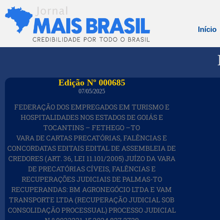
Início
Edição Nº 000685
07/05/2025
FEDERAÇÃO DOS EMPREGADOS EM TURISMO E
HOSPITALIDADES NOS ESTADOS DE GOIÁS E
TOCANTINS – FETHEGO –TO
VARA DE CARTAS PRECATÓRIAS, FALÊNCIAS E
CONCORDATAS EDITAIS EDITAL DE ASSEMBLEIA DE
CREDORES (ART. 36, LEI 11.101/2005) JUÍZO DA VARA
DE PRECATÓRIAS CÍVEIS, FALÊNCIAS E
RECUPERAÇÕES JUDICIAIS DE PALMAS-TO
RECUPERANDAS: BM AGRONEGÓCIO LTDA E VAM
TRANSPORTE LTDA (RECUPERAÇÃO JUDICIAL SOB
CONSOLIDAÇÃO PROCESSUAL) PROCESSO JUDICIAL