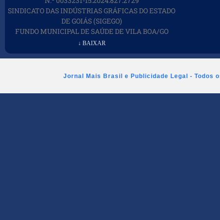
N.º 0033231-15.2024.827.2729
SINDICATO DAS INDÚSTRIAS GRÁFICAS DO ESTADO
DE GOIÁS (SIGEGO)
FUNDO MUNICIPAL DE SAÚDE DE VILA BOA/GO
↓ BAIXAR
Jornal Mais Brasil e Publicidade Legal - Todos 