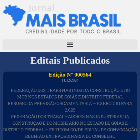
Editais Publicados
Edição Nº 000564
11/12/2024
FEDERAÇÃO DOS TRABS NAS INDS DA CONSTRUÇÃO E DO
MOB NOS ESTADOS DE GOIÁS E DISTRITO FEDERAL
RESUMO DA PREVISÃO ORÇAMENTÁRIA – EXERCÍCIO PARA
2.025
FEDERAÇÃO DOS TRABALHADORES NAS INDÚSTRIAS DA
CONSTRUÇÃO E DO MOBILIÁRIO NO ESTADO DE GOIÁS E
DISTRITO FEDERAL – FETICOM GO/DF EDITAL DE CONVOCAÇÃO
REUNIÃO EXTRAORDINÁRIA DO CONSELHO