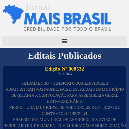
Editais Publicados
Edição Nº 000532
05/11/2024
SINDAMENGO – SINDICATO DOS SERVIDORES
ADMINISTRATIVOS MUNICIPAIS E ESTADUAIS DO MUNICÍPIO
DE GOIÂNIA X CONVOCAÇÃO PARA ASSEMBLEIA GERAL
EXTRAORDINÁRIA
PREFEITURA MUNICIPAL DE ARENÓPOLIS X EXTRATO DE
CONTRATO Nº 192/2024
PREFEITURA MUNICIPAL DE ARENÓPOLIS X AVISO DE
RESULTADO DE JULGAMENTO, ADJUDICAÇÃO E HOMOLOGAÇÃO