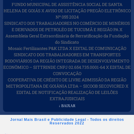
FUNDO MUNICIPAL DE ASSISTÊNCIA SOCIAL DE SANTA
HELENA DE GOIÁS X AVISO DE LICITAÇÃO PREGÃO ELETRÔNICO
Nº 055 2024
SINDICATO DOS TRABALHADORES NO COMÉRCIO DE MINÉRIOS
E DERIVADOS DE PETROLÉO DE TUCUMÃ E REGIÃO PA X
Assembleia Geral Extraordinária de Rerratificação da Fundação
do Sindicato
Mosaic Fertilizantes P&K LTDA X EDITAL DE COMUNICAÇÃO
SINDICATO DOS TRABALHADORES EM TRANSPORTES
RODOVIÁRIOS DA REGIÃO INTEGRADA DE DESENVOLVIMENTO
ECONÔMICO – SITTRINDE CNPJ 02.654.735.0001-64 X EDITAL DE
CONVOCAÇÃO
COOPERATIVA DE CRÉDITO DE LIVRE ADMISSÃO DA REGIÃO
METROPOLITANA DE GOIÂNIA LTDA – SICOOB SECOVICRED X
EDITAL DE NOTIFICAÇÃO REALIZAÇÃO DE LEILÕES
EXTRAJUDICIAIS
↓ BAIXAR
Jornal Mais Brasil e Publicidade Legal - Todos os direitos
Reservados 2022