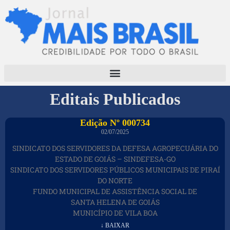
Editais Publicados
Edição Nº 000734
02/07/2025
SINDICATO DOS SERVIDORES DA DEFESA AGROPECUÁRIA DO
ESTADO DE GOIÁS – SINDEFESA-GO
SINDICATO DOS SERVIDORES PÚBLICOS MUNICIPAIS DE PIRAÍ
DO NORTE
FUNDO MUNICIPAL DE ASSISTÊNCIA SOCIAL DE
SANTA HELENA DE GOIÁS
MUNICÍPIO DE VILA BOA
↓ BAIXAR