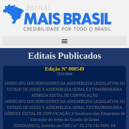
Editais Publicados
Edição Nº 000549
25/11/2024
SINDICATO DOS SERVIDORES DA ASSEMBLEIA LEGISLATIVA DO
ESTADO DE GOIÁS X ASSEMBLEIA GERAL EXTRAORDINÁRIA
HÍBRIDA EDITAL DE CONVOCAÇÃO
SINDICATO DOS SERVIDORES DA ASSEMBLEIA LEGISLATIVA DO
ESTADO DE GOIÁS X ASSEMBLEIA GERAL EXTRAORDINÁRIA
HÍBRIDA EDITAL DE CONVOCAÇÃO X Sindicato das Empresas de
Extração de Areia do Estado de Goiás
(SINDIAREIA), inscrito no CNPJ nº. 02.278.741/0001-64