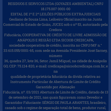
RESIDUOS E SERVICOS LTDA (GOYAZES AMBIENTAL) CNPJ
18.175.007 0001-00
EDITAL DE 1º E 2º LEILÕES PÚBLICOS EXTRAJUDICIAIS
Geoliano de Souza Lima, Leiloeiro Oficial inscrito na Junta
Comercial do Estado de Goiás, JUCEG sob o nº 53, autorizado pela
Credora
Fiduciária, COOPERATIVA DE CRÉDITO DE LIVRE ADMISSÃO DE
ANÁPOLIS E REGIÃO LTDA SICOOB CREDICAPA,
sociedade cooperativa de crédito, inscrita no CNPJ/MF n.°
33.615.055/0001-65, com sede na Avenida Presidente José Sarney,
número
36, quadra 27, lote 36, Setor Jamil Miguel, na cidade de Anápolis
GO, CEP: 75.124-820, e-mail: credicapa@sicoobcredicapa.com.br; e
na
qualidade de proprietária fiduciária da dívida relativa ao
Instrumento Particular de Abertura de Limite de Crédito
Garantido por Alienação
Fiduciária, nº. 03/2021 Abertura de Limite de Crédito, datado de 13
de setembro de 2021, nas quais figuravam como Devedor e
Garantidor Fiduciante: SÉRGIO DE PAULA ARANTES, brasileiro,
casado sob o regime de separação total de bens, produtor rural,