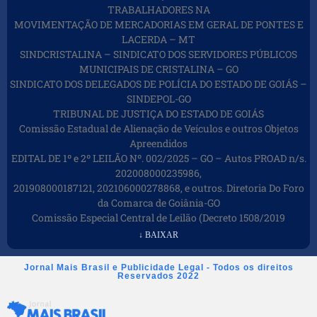
TRABALHADORES NA
MOVIMENTAÇÃO DE MERCADORIAS EM GERAL DE PONTES E
LACERDA – MT
SINDCRISTALINA – SINDICATO DOS SERVIDORES PÚBLICOS
MUNICIPAIS DE CRISTALINA – GO
SINDICATO DOS DELEGADOS DE POLÍCIA DO ESTADO DE GOIÁS –
SINDEPOL-GO
TRIBUNAL DE JUSTIÇA DO ESTADO DE GOIÁS
Comissão Estadual de Alienação de Veículos e outros Objetos
Apreendidos
EDITAL DE 1º e 2º LEILÃO Nº. 002/2025 – GO – Autos PROAD n/s.
202008000235986,
201908000187121, 202106000278868, e outros. Diretoria Do Foro
da Comarca de Goiânia-GO
Comissão Especial Central de Leilão (Decreto 1508/2019
↓ BAIXAR
Jornal Mais Brasil e Publicidade Legal - Todos os direitos
Reservados 2022