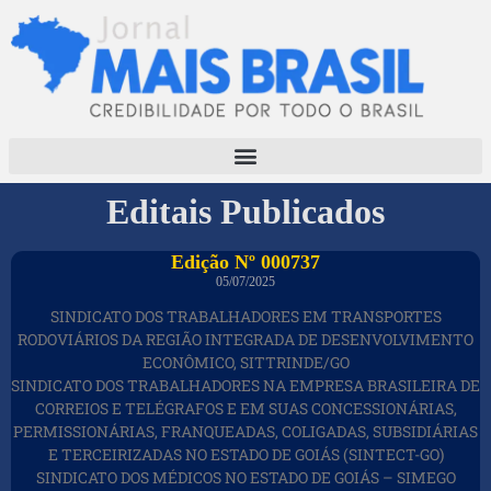
Editais Publicados
Edição Nº 000737
05/07/2025
SINDICATO DOS TRABALHADORES EM TRANSPORTES
RODOVIÁRIOS DA REGIÃO INTEGRADA DE DESENVOLVIMENTO
ECONÔMICO, SITTRINDE/GO
SINDICATO DOS TRABALHADORES NA EMPRESA BRASILEIRA DE
CORREIOS E TELÉGRAFOS E EM SUAS CONCESSIONÁRIAS,
PERMISSIONÁRIAS, FRANQUEADAS, COLIGADAS, SUBSIDIÁRIAS
E TERCEIRIZADAS NO ESTADO DE GOIÁS (SINTECT-GO)
SINDICATO DOS MÉDICOS NO ESTADO DE GOIÁS – SIMEGO