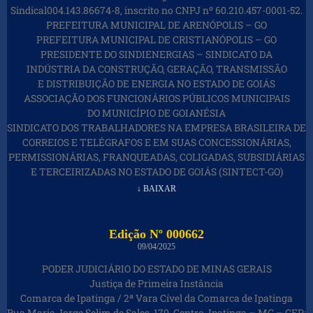
Sindical004.143.86674-8, inscrito no CNPJ nº 60.210.457-0001-52.
PREFEITURA MUNICIPAL DE ARENÓPOLIS – GO
PREFEITURA MUNICIPAL DE CRISTIANÓPOLIS – GO
PRESIDENTE DO SINDIENERGIAS – SINDICATO DA
INDÚSTRIA DA CONSTRUÇÃO, GERAÇÃO, TRANSMISSÃO
E DISTRIBUIÇÃO DE ENERGIA NO ESTADO DE GOIÁS
ASSOCIAÇÃO DOS FUNCIONÁRIOS PÚBLICOS MUNICIPAIS
DO MUNICÍPIO DE GOIANÉSIA
SINDICATO DOS TRABALHADORES NA EMPRESA BRASILEIRA DE
CORREIOS E TELÉGRAFOS E EM SUAS CONCESSIONÁRIAS,
PERMISSIONÁRIAS, FRANQUEADAS, COLIGADAS, SUBSIDIÁRIAS
E TERCEIRIZADAS NO ESTADO DE GOIÁS (SINTECT-GO)
↓ BAIXAR
Edição Nº 000662
09/04/2025
PODER JUDICIÁRIO DO ESTADO DE MINAS GERAIS
Justiça de Primeira Instância
Comarca de Ipatinga / 2ª Vara Cível da Comarca de Ipatinga
Rua Maria Jorge Selim de Sales, 170, Centro, Ipatinga – MG – CEP: