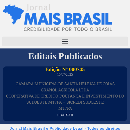
Editais Publicados
Edição Nº 000745
15/07/2025
CÂMARA MUNICIPAL DE SANTA HELENA DE GOIÁS
GRANOL AGRÍCOLA LTDA
COOPERATIVA DE CRÉDITO, POUPANÇA E INVESTIMENTO DO
SUDOESTE MT/PA – SICREDI SUDOESTE
MT/PA
↓ BAIXAR
Jornal Mais Brasil e Publicidade Legal - Todos os direitos