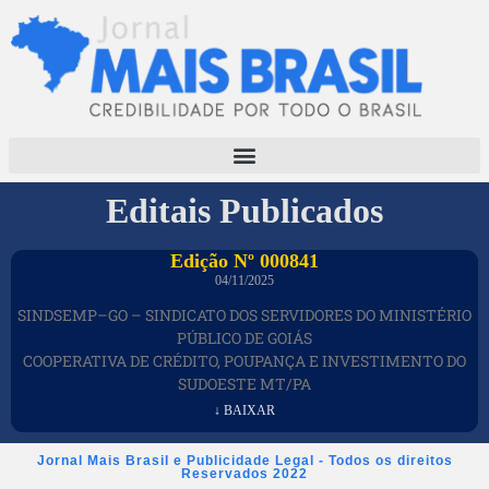
Editais Publicados
Edição Nº 000841
04/11/2025
SINDSEMP–GO – SINDICATO DOS SERVIDORES DO MINISTÉRIO
PÚBLICO DE GOIÁS
COOPERATIVA DE CRÉDITO, POUPANÇA E INVESTIMENTO DO
SUDOESTE MT/PA
↓ BAIXAR
Jornal Mais Brasil e Publicidade Legal - Todos os direitos
Reservados 2022