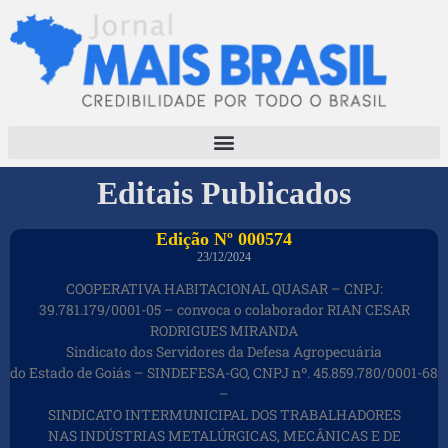
Editais Publicados
Edição Nº 000574
23/12/2024
COOPERATIVA HABITACIONAL QUASAR – CNPJ:
39.781.179/0001-05 – convoca o colaborador RIAN CESAR
RODRIGUES MIRANDA
Sindicato dos Servidores da Defesa Agropecuária
do Estado de Goiás – SINDEFESA-GO, CNPJ nº. 45.859.780/0001-68
–
SINDICATO INTERMUNICIPAL DOS TRABALHADORES
NAS INDÚSTRIAS METALÚRGICAS, MECÂNICAS E DE