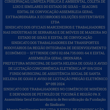
CONSERVAÇÃO, LIMPEZA PÚBLICA E AMBIENTAL, COLETA DE
LIXO E SIMILARES DO ESTADO DE GOIÁS – SEACONS
EDITAL DE CONVOCAÇÃO ASSEMBLEIA GERAL
EXTRAORDINÁRIA X ECOBROOKS SOLUÇÕES SUSTENTÁVEIS
LTDA
SINDICATO DOS OFICIAIS MARCENEIROS E TRABALHADORES
NAS INDÚSTRIAS DE SERRARIAS E DE MÓVEIS DE MADEIRA NO
ESTADO DE GOIÁS X EDITAL DE CONVOCAÇÃO
SINDICATO DOS TRABALHADORES EM TRANSPORTES
RODOVIÁRIOS DA REGIÃO INTEGRADA DE DESENVOLVIMENTO
ECONÔMICO – SITTRINDE CNPJ 02.654.735.0001-64 X EDITAL
ASSEMBLÉIA GERAL ORDINÁRIA
PREFEITURA MUNICIPAL DE SANTA HELENA DE GOIÁS X AVISO
DE LICITAÇÃO CONCORRÊNCIA ELETRÔNICA Nº 019/2024
FUNDO MUNICIPAL DE ASSISTÊNCIA SOCIAL DE SANTA
HELENA DE GOIÁS X AVISO DE LICITAÇÃO PREGÃO ELETRÔNICO
Nº 055 2024
SINDICATO DOS TRABALHADORES NO COMÉRCIO DE MINÉRIOS
E DERIVADOS DE PETROLÉO DE TUCUMÃ E REGIÃO PA X
Assembleia Geral Extraordinária de Rerratificação da Fundação
do Sindicato
Mosaic Fertilizantes P&K LTDA X EDITAL DE COMUNICAÇÃO