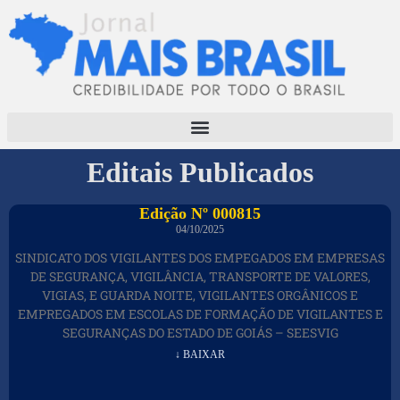
Editais Publicados
Edição Nº 000815
04/10/2025
SINDICATO DOS VIGILANTES DOS EMPEGADOS EM EMPRESAS
DE SEGURANÇA, VIGILÂNCIA, TRANSPORTE DE VALORES,
VIGIAS, E GUARDA NOITE, VIGILANTES ORGÂNICOS E
EMPREGADOS EM ESCOLAS DE FORMAÇÃO DE VIGILANTES E
SEGURANÇAS DO ESTADO DE GOIÁS – SEESVIG
↓ BAIXAR