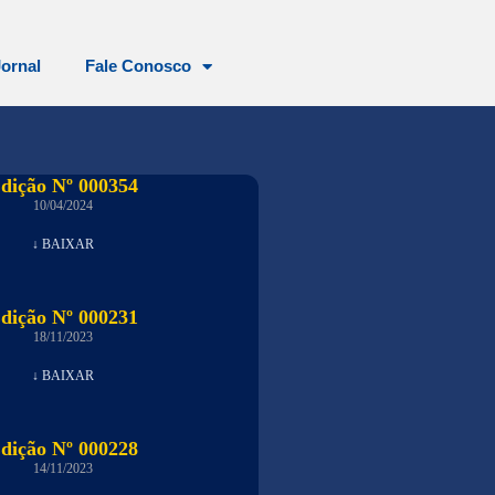
Jornal
Fale Conosco
dição Nº 000354
10/04/2024
↓ BAIXAR
dição Nº 000231
18/11/2023
↓ BAIXAR
dição Nº 000228
14/11/2023