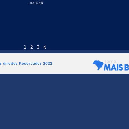
↓ BAIXAR
1
2
3
4
os direitos Reservados 2022