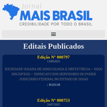
Editais Publicados
Edição Nº 000797
13/09/2025
SOCIEDADE GOIANA DE GINECOLOGIA E OBSTETRÍCIA – SGGO
SINJUFEGO – SINDICATO DOS SERVIDORES DO PODER
JUDICIÁRIO FEDERAL NO ESTADO DE GOIÁS
↓ BAIXAR
Edição Nº 000753
24/07/2025