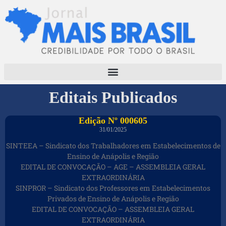
Editais Publicados
Edição Nº 000605
31/01/2025
SINTEEA – Sindicato dos Trabalhadores em Estabelecimentos de
Ensino de Anápolis e Região
EDITAL DE CONVOCAÇÃO – AGE – ASSEMBLEIA GERAL
EXTRAORDINÁRIA
SINPROR – Sindicato dos Professores em Estabelecimentos
Privados de Ensino de Anápolis e Região
EDITAL DE CONVOCAÇÃO – ASSEMBLEIA GERAL
EXTRAORDINÁRIA