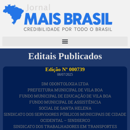
Editais Publicados
Edição Nº 000739
08/07/2025
DM ODONTOLOGIA LTDA
PREFEITURA MUNICIPAL DE VILA BOA
FUNDO MUNICIPAL DE EDUCAÇÃO DE VILA BOA
FUNDO MUNICIPAL DE ASSISTÊNCIA
SOCIAL DE SANTA HELENA
SINDICATO DOS SERVIDORES PÚBLICOS MUNICIPAIS DE CIDADE
OCIDENTAL – SINDSERCO
SINDICATO DOS TRABALHADORES EM TRANSPORTES