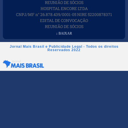
REUNIÃO DE SÓCIOS
HOSPITAL ENCORE LTDA
CNPJ/MF n° 26.878.439/0001-05 NIRE 52200878371
EDITAL DE CONVOCAÇÃO
REUNIÃO DE SÓCIOS
↓ BAIXAR
Jornal Mais Brasil e Publicidade Legal - Todos os direitos
Reservados 2022