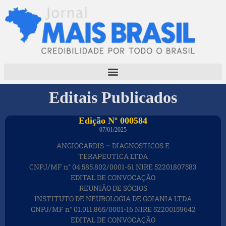
Editais Publicados
Edição Nº 000584
07/01/2025
ANGIOCARDIS – DIAGNOSTICOS E
TERAPEUTICA LTDA
CNPJ/MF n° 04.585.802/0001-61 NIRE 52201807583
EDITAL DE CONVOCAÇÃO
REUNIÃO DE SÓCIOS
INSTITUTO DE NEUROLOGIA DE GOIANIA LTDA
CNPJ/MF n° 01.011.865/0001-16 NIRE 52200159642
EDITAL DE CONVOCAÇÃO