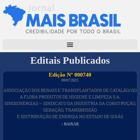
Editais Publicados
Edição Nº 000740
09/07/2025
ASSOCIAÇÃO DOS RENAIS E TRANSPLANTADOS DE CATALÃO/GO
A FLORA PRODUTOS DE HIGIENE E LIMPEZA S.A.
SINDIENERGIAS – SINDICATO DA INDÚSTRIA DA CONSTRUÇÃO,
GERAÇÃO, TRANSMISSÃO
E DISTRIBUIÇÃO DE ENERGIA NO ESTADO DE GOIÁS
↓ BAIXAR