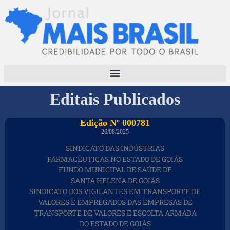
Editais Publicados
Edição Nº 000781
26/08/2025
SINDICATO DAS INDÚSTRIAS
FARMACÊUTICAS NO ESTADO DE GOIÁS
FUNDO MUNICIPAL DE SAÚDE DE
SANTA HELENA DE GOIÁS
SINDICATO DOS VIGILANTES EM TRANSPORTE DE
VALORES E EMPREGADOS DAS EMPRESAS DE
TRANSPORTE DE VALORES E ESCOLTA ARMADA
DO ESTADO DE GOIÁS