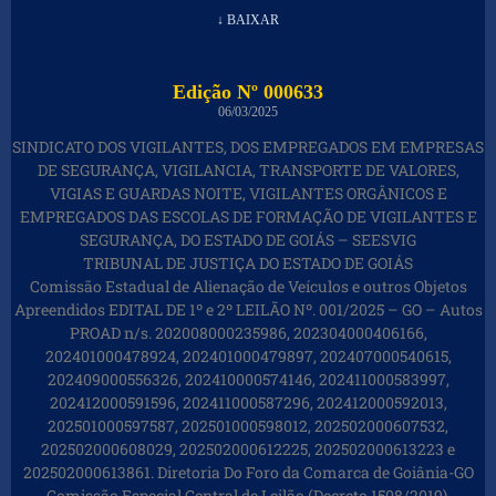
↓ BAIXAR
Edição Nº 000633
06/03/2025
SINDICATO DOS VIGILANTES, DOS EMPREGADOS EM EMPRESAS
DE SEGURANÇA, VIGILANCIA, TRANSPORTE DE VALORES,
VIGIAS E GUARDAS NOITE, VIGILANTES ORGÂNICOS E
EMPREGADOS DAS ESCOLAS DE FORMAÇÃO DE VIGILANTES E
SEGURANÇA, DO ESTADO DE GOIÁS – SEESVIG
TRIBUNAL DE JUSTIÇA DO ESTADO DE GOIÁS
Comissão Estadual de Alienação de Veículos e outros Objetos
Apreendidos EDITAL DE 1º e 2º LEILÃO Nº. 001/2025 – GO – Autos
PROAD n/s. 202008000235986, 202304000406166,
202401000478924, 202401000479897, 202407000540615,
202409000556326, 202410000574146, 202411000583997,
202412000591596, 202411000587296, 202412000592013,
202501000597587, 202501000598012, 202502000607532,
202502000608029, 202502000612225, 202502000613223 e
202502000613861. Diretoria Do Foro da Comarca de Goiânia-GO
Comissão Especial Central de Leilão (Decreto 1508/2019).