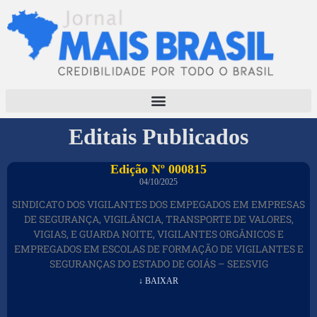
Editais Publicados
Edição Nº 000815
04/10/2025
SINDICATO DOS VIGILANTES DOS EMPEGADOS EM EMPRESAS
DE SEGURANÇA, VIGILÂNCIA, TRANSPORTE DE VALORES,
VIGIAS, E GUARDA NOITE, VIGILANTES ORGÂNICOS E
EMPREGADOS EM ESCOLAS DE FORMAÇÃO DE VIGILANTES E
SEGURANÇAS DO ESTADO DE GOIÁS – SEESVIG
↓ BAIXAR