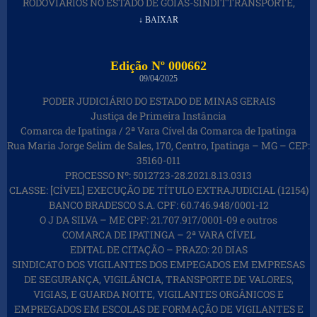
RODOVIÁRIOS NO ESTADO DE GOIÁS-SINDITTRANSPORTE,
↓ BAIXAR
Edição Nº 000662
09/04/2025
PODER JUDICIÁRIO DO ESTADO DE MINAS GERAIS
Justiça de Primeira Instância
Comarca de Ipatinga / 2ª Vara Cível da Comarca de Ipatinga
Rua Maria Jorge Selim de Sales, 170, Centro, Ipatinga – MG – CEP:
35160-011
PROCESSO Nº: 5012723-28.2021.8.13.0313
CLASSE: [CÍVEL] EXECUÇÃO DE TÍTULO EXTRAJUDICIAL (12154)
BANCO BRADESCO S.A. CPF: 60.746.948/0001-12
O J DA SILVA – ME CPF: 21.707.917/0001-09 e outros
COMARCA DE IPATINGA – 2ª VARA CÍVEL
EDITAL DE CITAÇÃO – PRAZO: 20 DIAS
SINDICATO DOS VIGILANTES DOS EMPEGADOS EM EMPRESAS
DE SEGURANÇA, VIGILÂNCIA, TRANSPORTE DE VALORES,
VIGIAS, E GUARDA NOITE, VIGILANTES ORGÂNICOS E
EMPREGADOS EM ESCOLAS DE FORMAÇÃO DE VIGILANTES E