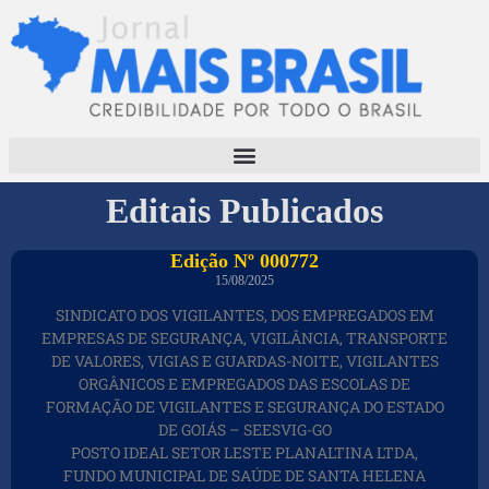
Editais Publicados
Edição Nº 000772
15/08/2025
SINDICATO DOS VIGILANTES, DOS EMPREGADOS EM
EMPRESAS DE SEGURANÇA, VIGILÂNCIA, TRANSPORTE
DE VALORES, VIGIAS E GUARDAS-NOITE, VIGILANTES
ORGÂNICOS E EMPREGADOS DAS ESCOLAS DE
FORMAÇÃO DE VIGILANTES E SEGURANÇA DO ESTADO
DE GOIÁS – SEESVIG-GO
POSTO IDEAL SETOR LESTE PLANALTINA LTDA,
FUNDO MUNICIPAL DE SAÚDE DE SANTA HELENA