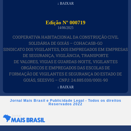
↓ BAIXAR
Edição Nº 000719
14/06/2025
COOPERATIVA HABITACIONAL DA CONSTRUÇÃO CIVIL
SOLIDÁRIA DE GOIÁS – COHACASB-GO
SINDICATO DOS VIGILANTES, DOS EMPREGADOS EM EMPRESAS
DE SEGURANÇA, VIGILÂNCIA, TRANSPORTE
DE VALORES, VIGIAS E GUARDAS-NOITE, VIGILANTES
ORGÂNICOS E EMPREGADOS DAS ESCOLAS DE
FORMAÇÃO DE VIGILANTES E SEGURANÇA DO ESTADO DE
GOIÁS, SEESVIG – CNPJ: 24.885.030/0001-90
↓ BAIXAR
Jornal Mais Brasil e Publicidade Legal - Todos os direitos
Reservados 2022