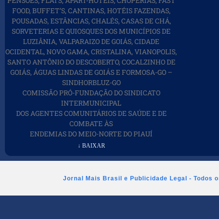
PENSÕES, FLATS, APART-HOTEIS, CHOPERIAS, FAST
FOOD, BUFFET’S, CANTINAS, HOTÉIS FAZENDAS,
POUSADAS, ESTÂNCIAS, CHALÉS, CASAS DE CHÁ,
SORVETERIAS E QUIOSQUES DOS MUNICÍPIOS DE
LUZIÂNIA, VALPARAIZO DE GOIÁS, CIDADE
OCIDENTAL, NOVO GAMA, CRISTALINA, VIANOPOLIS,
SANTO ANTÔNIO DO DESCOBERTO, COCALZINHO DE
GOIÁS, ÁGUAS LINDAS DE GOIÁS E FORMOSA-GO –
SINDHORBLUZ-GO
COMISSÃO PRÓ-FUNDAÇÃO DO SINDICATO
INTERMUNICIPAL
DOS AGENTES COMUNITÁRIOS DE SAÚDE E DE
COMBATE ÀS
ENDEMIAS DO MEIO-NORTE DO PIAUÍ
↓ BAIXAR
Jornal Mais Brasil e Publicidade Legal - Todos 