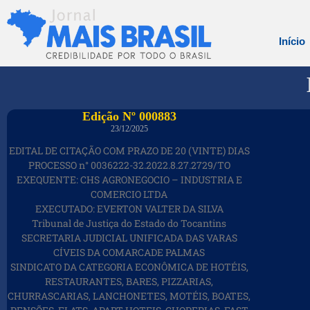
Início
Edição Nº 000883
23/12/2025
EDITAL DE CITAÇÃO COM PRAZO DE 20 (VINTE) DIAS
PROCESSO n° 0036222-32.2022.8.27.2729/TO
EXEQUENTE: CHS AGRONEGOCIO – INDUSTRIA E
COMERCIO LTDA
EXECUTADO: EVERTON VALTER DA SILVA
Tribunal de Justiça do Estado do Tocantins
SECRETARIA JUDICIAL UNIFICADA DAS VARAS
CÍVEIS DA COMARCADE PALMAS
SINDICATO DA CATEGORIA ECONÔMICA DE HOTÉIS,
RESTAURANTES, BARES, PIZZARIAS,
CHURRASCARIAS, LANCHONETES, MOTÉIS, BOATES,