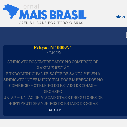
Início
Edição Nº 000771
14/08/2025
SINDICATO DOS EMPREGADOS NO COMÉRCIO DE
XAXIM E REGIÃO
FUNDO MUNICIPAL DE SAÚDE DE SANTA HELENA
SINDICATO INTERMUNICIPAL DOS EMPREGADOS NO
COMÉRCIO HOTELEIRO DO ESTADO DE GOIÁS –
SECHSEG
UNIAP – UNIÃO DE ATACADISTAS E PRODUTORES DE
HORTIFRUTIGRANJEIROS DO ESTADO DE GOIÁS
↓ BAIXAR