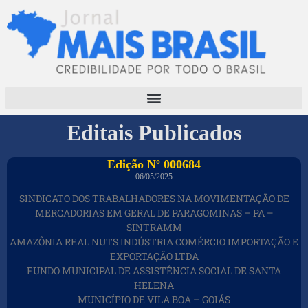
Editais Publicados
Edição Nº 000684
06/05/2025
SINDICATO DOS TRABALHADORES NA MOVIMENTAÇÃO DE
MERCADORIAS EM GERAL DE PARAGOMINAS – PA –
SINTRAMM
AMAZÔNIA REAL NUTS INDÚSTRIA COMÉRCIO IMPORTAÇÃO E
EXPORTAÇÃO LTDA
FUNDO MUNICIPAL DE ASSISTÊNCIA SOCIAL DE SANTA
HELENA
MUNICÍPIO DE VILA BOA – GOIÁS