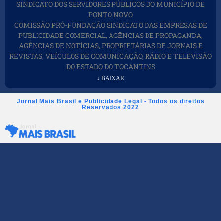
SINDICATO DOS SERVIDORES PÚBLICOS DO MUNICÍPIO DE
PONTO NOVO
COMISSÃO PRÓ-FUNDAÇÃO SINDICATO DAS EMPRESAS DE
PUBLICIDADE COMERCIAL, AGÊNCIAS DE PROPAGANDA,
AGÊNCIAS DE NOTÍCIAS, PROPRIETÁRIAS DE JORNAIS E
REVISTAS, VEÍCULOS DE COMUNICAÇÃO, RÁDIO E TELEVISÃO
DO ESTADO DO TOCANTINS
↓ BAIXAR
Jornal Mais Brasil e Publicidade Legal - Todos os direitos
Reservados 2022