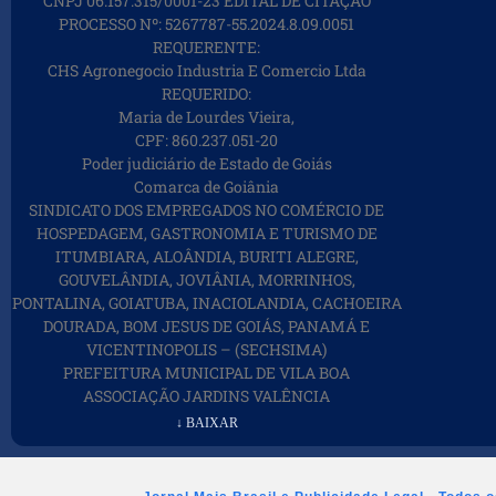
CNPJ 06.157.315/0001-23 EDITAL DE CITAÇÃO
PROCESSO Nº: 5267787-55.2024.8.09.0051
REQUERENTE:
CHS Agronegocio Industria E Comercio Ltda
REQUERIDO:
Maria de Lourdes Vieira,
CPF: 860.237.051-20
Poder judiciário de Estado de Goiás
Comarca de Goiânia
SINDICATO DOS EMPREGADOS NO COMÉRCIO DE
HOSPEDAGEM, GASTRONOMIA E TURISMO DE
ITUMBIARA, ALOÂNDIA, BURITI ALEGRE,
GOUVELÂNDIA, JOVIÂNIA, MORRINHOS,
PONTALINA, GOIATUBA, INACIOLANDIA, CACHOEIRA
DOURADA, BOM JESUS DE GOIÁS, PANAMÁ E
VICENTINOPOLIS – (SECHSIMA)
PREFEITURA MUNICIPAL DE VILA BOA
ASSOCIAÇÃO JARDINS VALÊNCIA
↓ BAIXAR