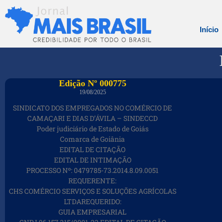
Início
Edição Nº 000775
19/08/2025
SINDICATO DOS EMPREGADOS NO COMÉRCIO DE
CAMAÇARI E DIAS D’ÁVILA – SINDECCD
Poder judiciário de Estado de Goiás
Comarca de Goiânia
EDITAL DE CITAÇÃO
EDITAL DE INTIMAÇÃO
PROCESSO Nº: 0479785-73.2014.8.09.0051
REQUERENTE:
CHS COMÉRCIO SERVIÇOS E SOLUÇÕES AGRÍCOLAS
LTDAREQUERIDO:
GUIA EMPRESARIAL