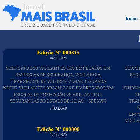
Início
Edição Nº 000815
04/10/2025
SINDICATO DOS VIGILANTES DOS EMPEGADOS EM
COOPER
EMPRESAS DE SEGURANÇA, VIGILÂNCIA,
REG
TRANSPORTE DE VALORES, VIGIAS, E GUARDA
NOITE, VIGILANTES ORGÂNICOS E EMPREGADOS EM
SINDIC
ESCOLAS DE FORMAÇÃO DE VIGILANTES E
E
SEGURANÇAS DO ESTADO DE GOIÁS – SEESVIG
TRAN
N
↓ BAIXAR
EMPR
VIGILA
Edição Nº 000800
17/09/2025