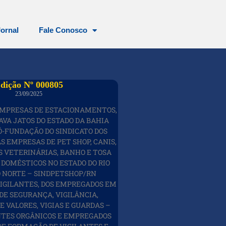
Jornal
Fale Conosco
dição Nº 000805
23/09/2025
EMPRESAS DE ESTACIONAMENTOS,
AVA JATOS DO ESTADO DA BAHIA
Ó-FUNDAÇÃO DO SINDICATO DOS
 EMPRESAS DE PET SHOP, CANIS,
AS VETERINÁRIAS, BANHO E TOSA
 DOMÉSTICOS NO ESTADO DO RIO
 NORTE – SINDPETSHOP/RN
VIGILANTES, DOS EMPREGADOS EM
DE SEGURANÇA, VIGILÂNCIA,
 VALORES, VIGIAS E GUARDAS –
ANTES ORGÂNICOS E EMPREGADOS