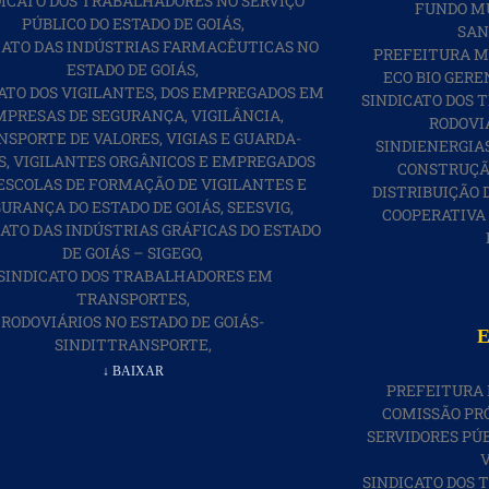
DICATO DOS TRABALHADORES NO SERVIÇO
FUNDO MU
PÚBLICO DO ESTADO DE GOIÁS,
SAN
ICATO DAS INDÚSTRIAS FARMACÊUTICAS NO
PREFEITURA M
ESTADO DE GOIÁS,
ECO BIO GER
CATO DOS VIGILANTES, DOS EMPREGADOS EM
SINDICATO DOS
MPRESAS DE SEGURANÇA, VIGILÂNCIA,
RODOVIÁ
SPORTE DE VALORES, VIGIAS E GUARDA-
SINDIENERGIAS
S, VIGILANTES ORGÂNICOS E EMPREGADOS
CONSTRUÇÃO
,ESCOLAS DE FORMAÇÃO DE VIGILANTES E
DISTRIBUIÇÃO 
URANÇA DO ESTADO DE GOIÁS, SEESVIG,
COOPERATIVA
CATO DAS INDÚSTRIAS GRÁFICAS DO ESTADO
DE GOIÁS – SIGEGO,
,SINDICATO DOS TRABALHADORES EM
TRANSPORTES,
RODOVIÁRIOS NO ESTADO DE GOIÁS-
E
SINDITTRANSPORTE,
↓ BAIXAR
PREFEITURA 
COMISSÃO PR
SERVIDORES PÚB
V
SINDICATO DOS 