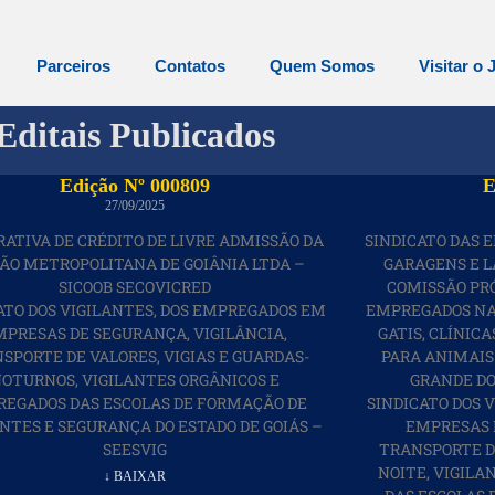
Parceiros
Contatos
Quem Somos
Visitar o 
Editais Publicados
Edição Nº 000809
E
27/09/2025
ATIVA DE CRÉDITO DE LIVRE ADMISSÃO DA
SINDICATO DAS 
IÃO METROPOLITANA DE GOIÂNIA LTDA –
GARAGENS E L
SICOOB SECOVICRED
COMISSÃO PR
ATO DOS VIGILANTES, DOS EMPREGADOS EM
EMPREGADOS NAS
MPRESAS DE SEGURANÇA, VIGILÂNCIA,
GATIS, CLÍNIC
SPORTE DE VALORES, VIGIAS E GUARDAS-
PARA ANIMAIS
OTURNOS, VIGILANTES ORGÂNICOS E
GRANDE DO
EGADOS DAS ESCOLAS DE FORMAÇÃO DE
SINDICATO DOS 
NTES E SEGURANÇA DO ESTADO DE GOIÁS –
EMPRESAS 
SEESVIG
TRANSPORTE DE
NOITE, VIGIL
↓ BAIXAR