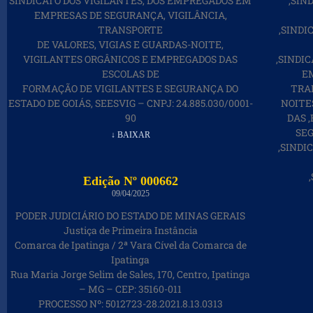
SINDICATO DOS VIGILANTES, DOS EMPREGADOS EM
,SIN
EMPRESAS DE SEGURANÇA, VIGILÂNCIA,
TRANSPORTE
,SIND
DE VALORES, VIGIAS E GUARDAS-NOITE,
VIGILANTES ORGÂNICOS E EMPREGADOS DAS
,SINDI
ESCOLAS DE
E
FORMAÇÃO DE VIGILANTES E SEGURANÇA DO
TRAN
ESTADO DE GOIÁS, SEESVIG – CNPJ: 24.885.030/0001-
NOITE
90
DAS 
SEG
↓ BAIXAR
,SINDI
Edição Nº 000662
09/04/2025
PODER JUDICIÁRIO DO ESTADO DE MINAS GERAIS
Justiça de Primeira Instância
Comarca de Ipatinga / 2ª Vara Cível da Comarca de
Ipatinga
Rua Maria Jorge Selim de Sales, 170, Centro, Ipatinga
– MG – CEP: 35160-011
PROCESSO Nº: 5012723-28.2021.8.13.0313