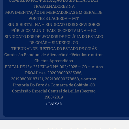
COMISSÃO PRÓ-FUNDAÇÃO DO SINDICATO DOS
TRABALHADORES NA
MOVIMENTAÇÃO DE MERCADORIAS EM GERAL DE
PONTES E LACERDA – MT
SINDCRISTALINA – SINDICATO DOS SERVIDORES
PÚBLICOS MUNICIPAIS DE CRISTALINA – GO
SINDICATO DOS DELEGADOS DE POLÍCIA DO ESTADO
DE GOIÁS – SINDEPOL-GO
TRIBUNAL DE JUSTIÇA DO ESTADO DE GOIÁS
Comissão Estadual de Alienação de Veículos e outros
Objetos Apreendidos
EDITAL DE 1º e 2º LEILÃO Nº. 002/2025 – GO – Autos
PROAD n/s. 202008000235986,
201908000187121, 202106000278868, e outros.
Diretoria Do Foro da Comarca de Goiânia-GO
Comissão Especial Central de Leilão (Decreto
1508/2019
↓ BAIXAR