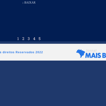
↓ BAIXAR
1
2
3
4
5
os direitos Reservados 2022