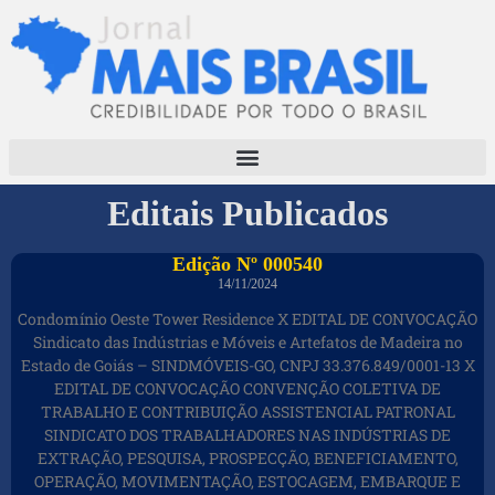
Editais Publicados
Edição Nº 000540
14/11/2024
Condomínio Oeste Tower Residence X EDITAL DE CONVOCAÇÃO
Sindicato das Indústrias e Móveis e Artefatos de Madeira no
Estado de Goiás – SINDMÓVEIS-GO, CNPJ 33.376.849/0001-13 X
EDITAL DE CONVOCAÇÃO CONVENÇÃO COLETIVA DE
TRABALHO E CONTRIBUIÇÃO ASSISTENCIAL PATRONAL
SINDICATO DOS TRABALHADORES NAS INDÚSTRIAS DE
EXTRAÇÃO, PESQUISA, PROSPECÇÃO, BENEFICIAMENTO,
OPERAÇÃO, MOVIMENTAÇÃO, ESTOCAGEM, EMBARQUE E