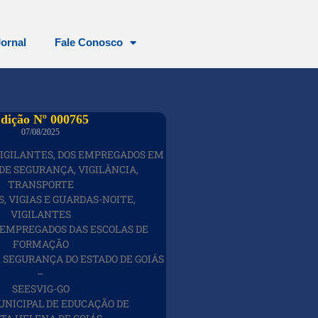
Jornal
Fale Conosco
dição Nº 000765
07/08/2025
VIGILANTES, DOS EMPREGADOS EM
DE SEGURANÇA, VIGILÂNCIA,
TRANSPORTE
S, VIGIAS E GUARDAS-NOITE,
VIGILANTES
 EMPREGADOS DAS ESCOLAS DE
FORMAÇÃO
E SEGURANÇA DO ESTADO DE GOIÁS
–
SEESVIG-GO
NICIPAL DE EDUCAÇÃO DE