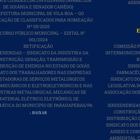
A E CIDADES CIRCUNVIZINHAS (APARECIDA
ASSO
DE GOIÂNIA E SENADOR CANÊDO)
FEITURA MUNICIPAL DE VILA BOA – GO
AÇÃO DE CLASSIFICADOS PARA NOMEAÇÃO
Nº 05/2025
E
CURSO PÚBLICO MUNICIPAL – EDITAL N°
001/2024
RETIFICAÇÃO
COMISSÃO P
IENERGIAS – SINDICATO DA INDÚSTRIA DA
INTERMUNICIPA
NSTRUÇÃO, GERAÇÃO, TRANSMISSÃO E
B
IBUIÇÃO DE ENERGIA NO ESTADO DE GOIÁS
SIND
CATO DOS TRABALHADORES NAS EMPRESAS
FARMACÊUT
STADORAS DE SERVIÇOS METALURGICOS
SINDICATO D
MECÂNICOS E ELETROELETRÒNICOS E NAS
LEGISLATIVA D
ÚSTRIAS METALURGICAS, MECANICAS DE
ASSOCIAÇÃO DOS
ATERIAL ELÉTRICO, ELETRÔNICO, DE
ÁTICA DO MUNICÍPIO DE PARAUAPEBAS/PA
SINDIENERGIAS
CONSTRUÇÃO
↓ BAIXAR
DISTRIBUIÇÃO 
SINDICATO DOS
ASSEIO E CON
AMBIENTAL, C