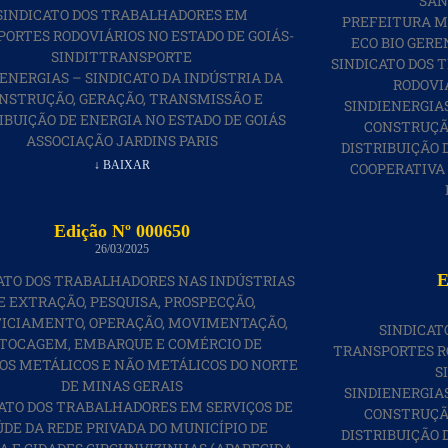
SAN
SINDICATO DOS TRABALHADORES EM
PREFEITURA M
ORTES RODOVIÁRIOS NO ESTADO DE GOIÁS-
ECO BIO GER
SINDITTRANSPORTE
SINDICATO DOS
IENERGIAS – SINDICATO DA INDÚSTRIA DA
RODOVIÁ
NSTRUÇÃO, GERAÇÃO, TRANSMISSÃO E
SINDIENERGIAS
IBUIÇÃO DE ENERGIA NO ESTADO DE GOIÁS
CONSTRUÇÃO
ASSOCIAÇÃO JARDINS PARIS
DISTRIBUIÇÃO 
↓ BAIXAR
COOPERATIVA
Edição Nº 000650
26/03/2025
E
ATO DOS TRABALHADORES NAS INDÚSTRIAS
E EXTRAÇÃO, PESQUISA, PROSPECÇÃO,
ICIAMENTO, OPERAÇÃO, MOVIMENTAÇÃO,
SINDICAT
TOCAGEM, EMBARQUE E COMÉRCIO DE
TRANSPORTES RO
OS METÁLICOS E NÃO METÁLICOS DO NORTE
S
DE MINAS GERAIS
SINDIENERGIAS
ATO DOS TRABALHADORES EM SERVIÇOS DE
CONSTRUÇÃO
DE DA REDE PRIVADA DO MUNICÍPIO DE
DISTRIBUIÇÃO 