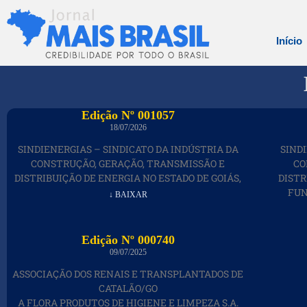
Início
Edição Nº 001057
18/07/2026
SINDIENERGIAS – SINDICATO DA INDÚSTRIA DA
SIND
CONSTRUÇÃO, GERAÇÃO, TRANSMISSÃO E
CO
DISTRIBUIÇÃO DE ENERGIA NO ESTADO DE GOIÁS,
DISTR
FUN
↓ BAIXAR
Edição Nº 000740
09/07/2025
ASSOCIAÇÃO DOS RENAIS E TRANSPLANTADOS DE
CATALÃO/GO
A FLORA PRODUTOS DE HIGIENE E LIMPEZA S.A.