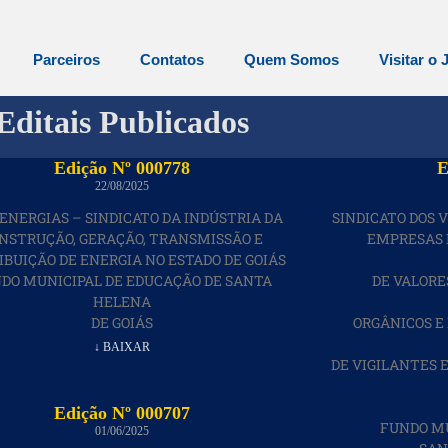
Parceiros
Contatos
Quem Somos
Visitar o 
Editais Publicados
Edição Nº 000778
E
22/08/2025
IENERGIAS – SINDICATO DA INDÚSTRIA DA
SINDICATO DOS 
NSTRUÇÃO, GERAÇÃO, TRANSMISSÃO E
EMPRESAS 
IBUIÇÃO DE ENERGIA NO ESTADO DE GOIÁS
DO MUNICIPAL DE EDUCAÇÃO DE SANTA
DE VALORE
HELENA
DE GOIÁS
ORGÂNICOS E
↓ BAIXAR
DE VIGILANTES 
Edição Nº 000707
FUNDO MU
01/06/2025