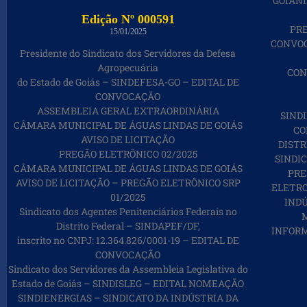
GOIÂNI
Edição Nº 000591
PRE
15/01/2025
CONVOC
Presidente do Sindicato dos Servidores da Defesa
Agropecuária
CON
do Estado de Goiás – SINDEFESA-GO – EDITAL DE
CONVOCAÇÃO
ASSEMBLEIA GERAL EXTRAORDINÁRIA
SIND
CÂMARA MUNICIPAL DE ÁGUAS LINDAS DE GOIÁS
CO
AVISO DE LICITAÇÃO
DISTR
PREGÃO ELETRÔNICO 02/2025
SINDI
CÂMARA MUNICIPAL DE ÁGUAS LINDAS DE GOIÁS
PRE
AVISO DE LICITAÇÃO – PREGÃO ELETRÔNICO SRP
ELETRO
01/2025
IND
Sindicato dos Agentes Penitenciários Federais no
M
Distrito Federal – SINDAPEF/DF,
INFORM
inscrito no CNPJ: 12.364.826/0001-19 – EDITAL DE
CONVOCAÇÃO
Sindicato dos Servidores da Assembleia Legislativa do
Estado de Goiás – SINDISLEG – EDITAL NOMEAÇÃO
SINDIENERGIAS – SINDICATO DA INDÚSTRIA DA