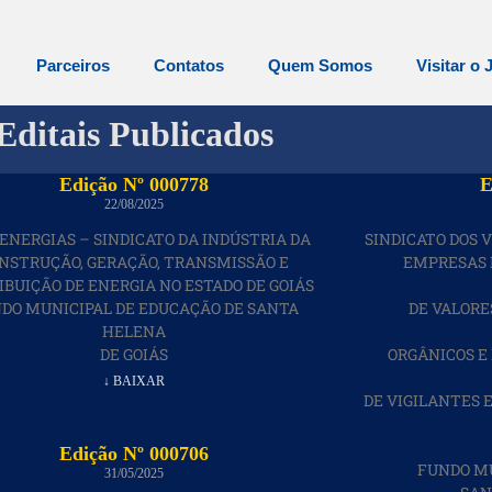
Parceiros
Contatos
Quem Somos
Visitar o 
Editais Publicados
Edição Nº 000778
E
22/08/2025
IENERGIAS – SINDICATO DA INDÚSTRIA DA
SINDICATO DOS 
NSTRUÇÃO, GERAÇÃO, TRANSMISSÃO E
EMPRESAS 
IBUIÇÃO DE ENERGIA NO ESTADO DE GOIÁS
DO MUNICIPAL DE EDUCAÇÃO DE SANTA
DE VALORE
HELENA
DE GOIÁS
ORGÂNICOS E
↓ BAIXAR
DE VIGILANTES 
Edição Nº 000706
FUNDO MU
31/05/2025