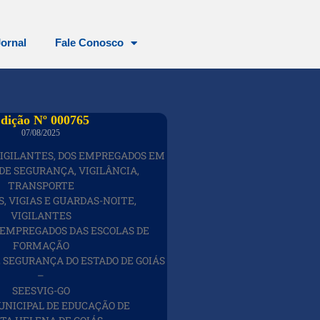
Jornal
Fale Conosco
dição Nº 000765
07/08/2025
VIGILANTES, DOS EMPREGADOS EM
DE SEGURANÇA, VIGILÂNCIA,
TRANSPORTE
S, VIGIAS E GUARDAS-NOITE,
VIGILANTES
 EMPREGADOS DAS ESCOLAS DE
FORMAÇÃO
E SEGURANÇA DO ESTADO DE GOIÁS
–
SEESVIG-GO
NICIPAL DE EDUCAÇÃO DE