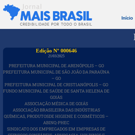
Início
Edição Nº 000646
21/03/2025
PREFEITURA MUNICIPAL DE ARENÓPOLIS – GO
PREFEITURA MUNICIPAL DE SÃO JOÃO DA PARAÚNA
– GO
PREFEITURA MUNICIPAL DE CRISTIANÓPOLIS – GO
FUNDO MUNICIPAL DE SAÚDE DE SANTA HELENA DE
GOIÁS
ASSOCIAÇÃO MÉDICA DE GOIÁS
ASSOCIAÇÃO BRASILEIRA DAS INDÚSTRIAS
QUÍMICAS, PRODUTOSDE HIGIENE E COSMÉTICOS –
ABINQ-PHEC
SINDICATO DOS EMPREGADOS EM EMPRESAS DE