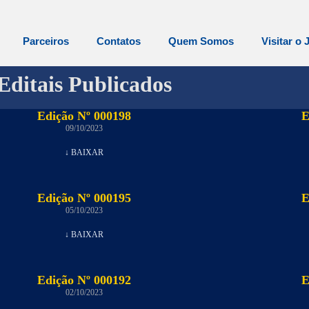
Parceiros
Contatos
Quem Somos
Visitar o 
Editais Publicados
Edição Nº 000198
E
09/10/2023
↓ BAIXAR
Edição Nº 000195
E
05/10/2023
↓ BAIXAR
Edição Nº 000192
E
02/10/2023